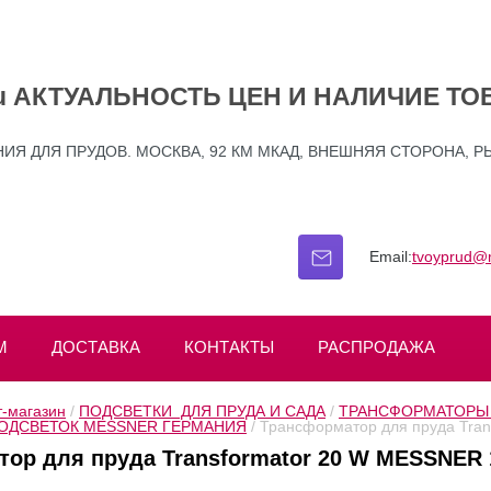
.ru АКТУАЛЬНОСТЬ ЦЕН И НАЛИЧИЕ ТО
Я ДЛЯ ПРУДОВ. МОСКВА, 92 КМ МКАД, ВНЕШНЯЯ СТОРОНА, Р
Email:
tvoyprud@m
М
ДОСТАВКА
КОНТАКТЫ
РАСПРОДАЖА
-магазин
 / 
ПОДСВЕТКИ  ДЛЯ ПРУДА И САДА
 / 
ТРАНСФОРМАТОРЫ 
ОДСВЕТОК MESSNER ГЕРМАНИЯ
 / Трансформатор для пруда Tra
ор для пруда Transformator 20 W MESSNER 