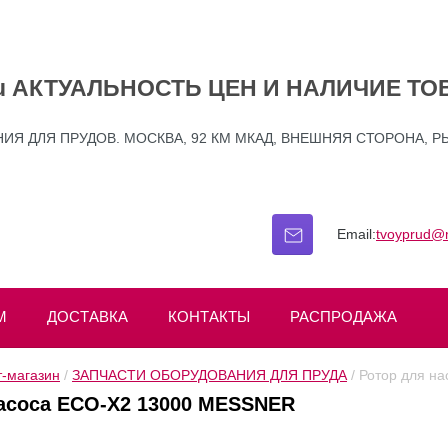
.ru АКТУАЛЬНОСТЬ ЦЕН И НАЛИЧИЕ ТО
Я ДЛЯ ПРУДОВ. МОСКВА, 92 КМ МКАД, ВНЕШНЯЯ СТОРОНА, Р
Email:
tvoyprud@m
М
ДОСТАВКА
КОНТАКТЫ
РАСПРОДАЖА
-магазин
 / 
ЗАПЧАСТИ ОБОРУДОВАНИЯ ДЛЯ ПРУДА
 / Ротор для 
асоса ECO-X2 13000 MESSNER